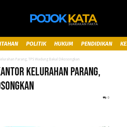
NTAHAN
POLITIK
HUKUM
PENDIDIKAN
KE
Pojok
Kelurahan Parang, TPS Wadung Bakal Dikosongkan
Kantor Kelurahan Parang,
osongkan
Kata
0