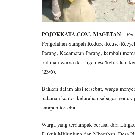
POJOKKATA.COM, MAGETAN
– Pen
Pengolahan Sampah Reduce-Reuse-Recycl
Parang, Kecamatan Parang, kembali meman
puluhan warga dari tiga desa/kelurahan k
(23/6).
Bahkan dalam aksi tersebut, warga meny
halaman kantor kelurahan sebagai bentuk p
sampah tersebut.
Warga yang terdampak berasal dari Ling
Dukuh Mblimbing dan Mbamban, Desa Ngu