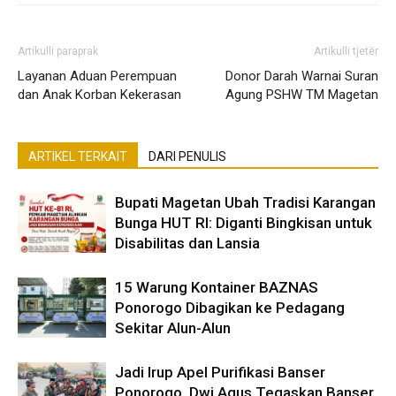
Artikulli paraprak
Artikulli tjetër
Layanan Aduan Perempuan
Donor Darah Warnai Suran
dan Anak Korban Kekerasan
Agung PSHW TM Magetan
ARTIKEL TERKAIT
DARI PENULIS
Bupati Magetan Ubah Tradisi Karangan
Bunga HUT RI: Diganti Bingkisan untuk
Disabilitas dan Lansia
15 Warung Kontainer BAZNAS
Ponorogo Dibagikan ke Pedagang
Sekitar Alun-Alun
Jadi Irup Apel Purifikasi Banser
Ponorogo, Dwi Agus Tegaskan Banser