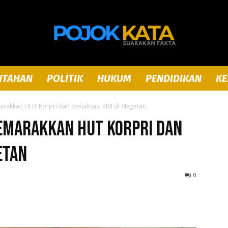
NTAHAN
POLITIK
HUKUM
PENDIDIKAN
KE
Pojok
rakkan HUT Korpri dan Sosialisasi KIM di Magetan
emarakkan HUT Korpri dan
etan
Kata
0