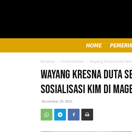
HOME
PEMERI
Beranda
Pemerintahan
Wayang Kresna Duta Sema
Wayang Kresna Duta S
Sosialisasi KIM di Mag
November 29, 2025