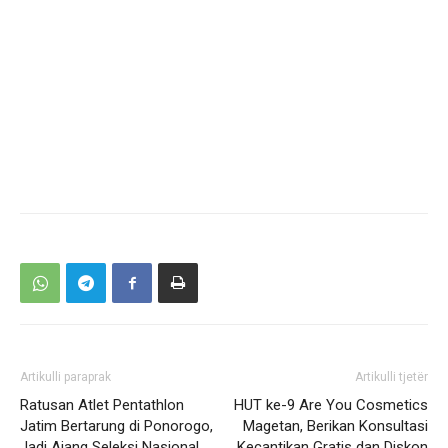
Artikulli paraprak
Artikulli tjetër
Ratusan Atlet Pentathlon
HUT ke-9 Are You Cosmetics
Jatim Bertarung di Ponorogo,
Magetan, Berikan Konsultasi
Jadi Ajang Seleksi Nasional
Kecantikan Gratis dan Diskon