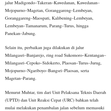
jalur Madigondo–Takeran–Kawedanan, Kawedanan–
Mojopurno–Magetan, Goranggareng–Lembeyan,
Goranggareng–Maospati, Kalibening–Lembeyan,
Lembeyan–Tamanarum, Parang–Turus, hingga
Panekan–Jabung.
Selain itu, perbaikan juga dilakukan di jalur
Milangasri–Banjarejo, ring road Sukomoro–Kentangan–
Milangasri–Cepoko–Sidokerto, Plaosan–Turus–Jurug,
Mojopurno–Ngariboyo–Bangsri–Plaosan, serta
Magetan–Parang.
Menurut Muhtar, tim dari Unit Pelaksana Teknis Daerah
(UPTD) dan Unit Reaksi Cepat (URC) bahkan telah
mulai melakukan penambalan jalan sebelum memasuki