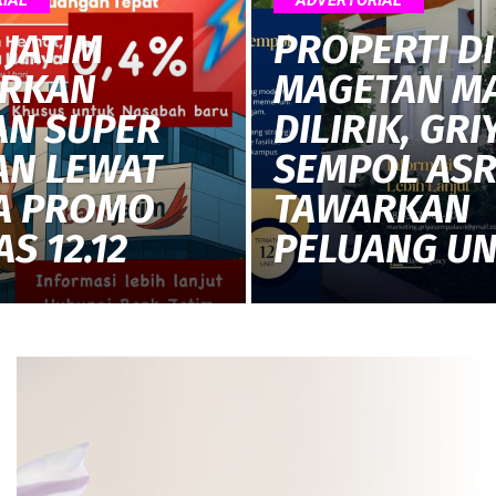
 JATIM
PROPERTI DI
RKAN
MAGETAN M
LAN SUPER
DILIRIK, GRI
AN LEWAT
SEMPOL ASR
A PROMO
TAWARKAN
S 12.12
PELUANG U