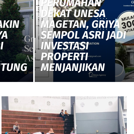
PERUMAHAN
DEKAT UNESA
AKIN
MAGETAN, GRIYA
YA
SEMPOL ASRI JADI
I
INVESTASI
PROPERTI
NTUNG
MENJANJIKAN