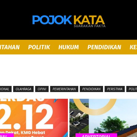
NTAHAN
POLITIK
HUKUM
PENDIDIKAN
KE
Pojok
IONAL
OLAHRAGA
OPINI
PEMERINTAHAN
PENDIDIKAN
PERISTIWA
POLIT
Kata
IAL
ADVERTORIAL