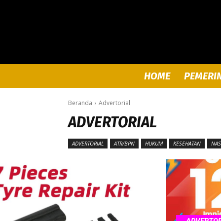
HOME
PEMERI
Beranda
Advertorial
ADVERTORIAL
ADVERTORIAL
ATR/BPN
HUKUM
KESEHATAN
NAS
ADVERTOR