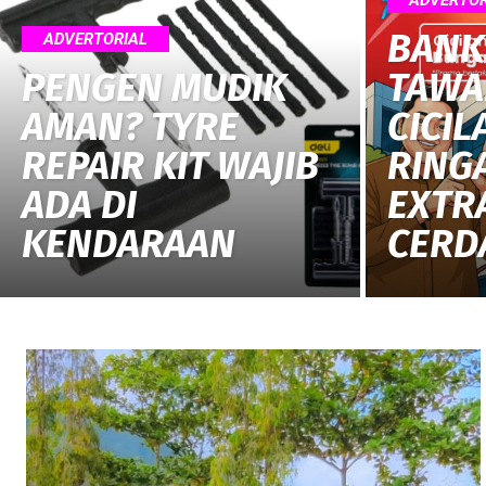
BANK
ADVERTORIAL
PENGEN MUDIK
TAWA
AMAN? TYRE
CICI
REPAIR KIT WAJIB
RING
ADA DI
EXTR
KENDARAAN
CERDA