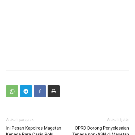
Artikulli paraprak
Artikulli tjetër
Ini Pesan Kapolres Magetan
DPRD Dorong Penyelesaian
Kepada Para Casis Polri
Tenaga non-ASN di Magetan