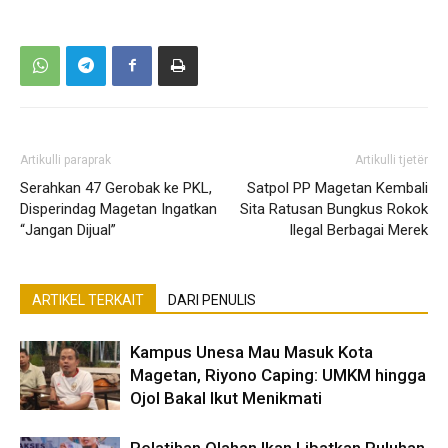
Artikulli paraprak
Artikulli tjetër
Serahkan 47 Gerobak ke PKL,
Satpol PP Magetan Kembali
Disperindag Magetan Ingatkan
Sita Ratusan Bungkus Rokok
“Jangan Dijual”
Ilegal Berbagai Merek
ARTIKEL TERKAIT
DARI PENULIS
Kampus Unesa Mau Masuk Kota
Magetan, Riyono Caping: UMKM hingga
Ojol Bakal Ikut Menikmati
Pelatihan Olahan Ikan Libatkan Puluhan