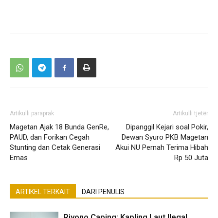
Artikulli paraprak
Artikulli tjetër
Magetan Ajak 18 Bunda GenRe,
Dipanggil Kejari soal Pokir,
PAUD, dan Forikan Cegah
Dewan Syuro PKB Magetan
Stunting dan Cetak Generasi
Akui NU Pernah Terima Hibah
Emas
Rp 50 Juta
ARTIKEL TERKAIT
DARI PENULIS
Riyono Caping: Kapling Laut Ilegal